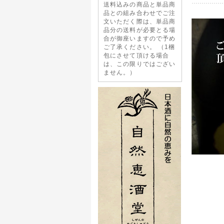
送料込みの商品と単品商
品との組み合わせでご注
文いただく際は、単品商
品分の送料が必要とる場
合が御座いますので予め
ご了承ください。 （1梱
包にさせて頂ける場合
は、この限りではござい
ません。）