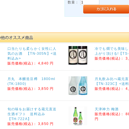
数量：
口当たりも柔らかく女性に人
冷でも燗でも美味し
気のお酒 【TN-305N】<送
上がり頂ける!【TS-
料込み>
販売価格(税込)：
3
販売価格(税込)：
4,840 円
月丸 本醸造豆樽 1800ml
月丸飲み比べ蔵元
(TK-1800)
【TN-323C】<送
販売価格(税込)：
3,850 円
販売価格(税込)：
4
旬の味をお届けする蔵元直送
天津神力 梅酒
生酒ギフト 送料込み
販売価格(税込)：
8
【TH-722A】
円
販売価格(税込)：
3,850 円