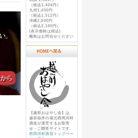
（税込1,404円）
九州1,400円
（税込1,512円）
沖縄2,000円
（税込2,160円）
(表示価格は税込)
離島はお問合せください
【越前おはやし会】は、
越前福井の蔵元西岡河村
酒造が運営するお取寄
せ・ご贈答サイトです。
西岡河村酒造トップペー