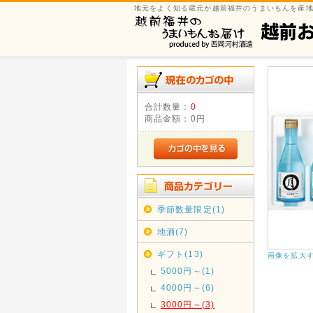
地元をよく知る蔵元が越前福井のうまいもんを産
合計数量：
0
商品金額：
0円
季節数量限定(1)
地酒(7)
ギフト(13)
画像を拡大
5000円～(1)
4000円～(6)
3000円～(3)