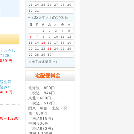
23
24
25
26
27
28
29
30
31
2026年9月の定休日
日
月
火
水
木
金
土
1
2
3
4
5
6
7
8
9
10
11
12
13
14
15
16
17
18
19
20
21
22
23
24
25
26
くお召し
27
28
29
30
722E】
,080 円
※赤字は休業日です
直送生酒
料込み>
北海道1,800円
,400 円
（税込1,944円）
東北1,400円
（税込1,512円）
関東・中部・北陸・関
西 850円
80～1,980
（税込918円）
中国 900円
（税込972円）
四国 1,300円