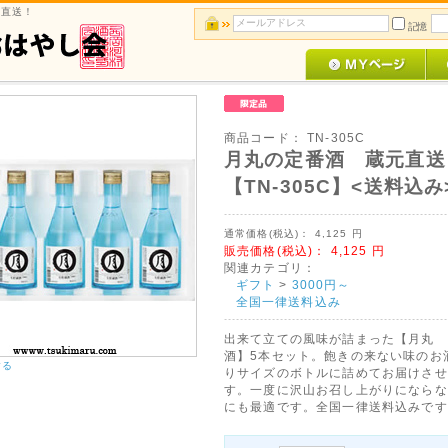
地直送！
記憶
商品コード：
TN-305C
月丸の定番酒 蔵元直
【TN-305C】<送料込み
通常価格(税込)：
4,125
円
販売価格(税込)：
4,125
円
関連カテゴリ：
ギフト
>
3000円～
全国一律送料込み
出来て立ての風味が詰まった【月丸 
酒】5本セット。飽きの来ない味のお
する
りサイズのボトルに詰めてお届けさせ
す。一度に沢山お召し上がりにならな
にも最適です。全国一律送料込みです