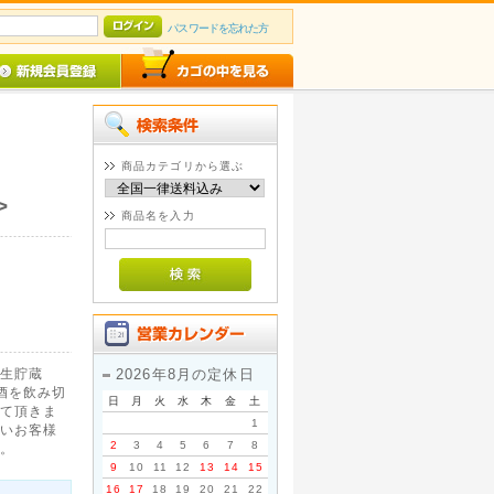
パスワードを忘れた方
商品カテゴリから選ぶ
送
>
商品名を入力
生貯蔵
2026年8月の定休日
酒を飲み切
日
月
火
水
木
金
土
て頂きま
1
いお客様
2
3
4
5
6
7
8
。
9
10
11
12
13
14
15
16
17
18
19
20
21
22