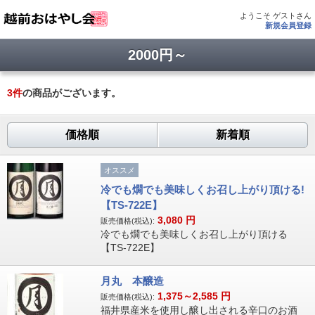
ようこそ ゲストさん
新規会員登録
2000円～
3
件
の商品がございます。
価格順
新着順
オススメ
冷でも燗でも美味しくお召し上がり頂ける!
【TS-722E】
3,080
円
販売価格(税込):
冷でも燗でも美味しくお召し上がり頂ける
【TS-722E】
月丸 本醸造
1,375～2,585
円
販売価格(税込):
福井県産米を使用し醸し出される辛口のお酒