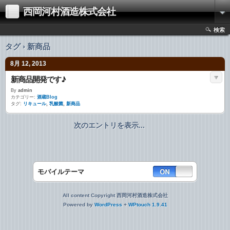
西岡河村酒造株式会社
検索
タグ › 新商品
8月 12, 2013
新商品開発です♪
By
admin
カテゴリー:
酒蔵Blog
タグ:
リキュール
,
乳酸菌
,
新商品
次のエントリを表示...
モバイルテーマ
All content Copyright 西岡河村酒造株式会社
Powered by
WordPress
+
WPtouch 1.9.41